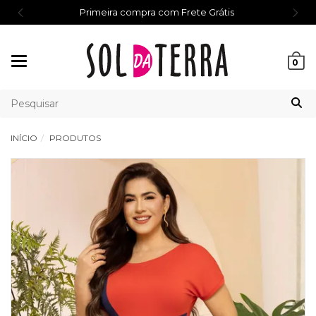
Primeira compra com Frete Grátis
Mudar
0
navegação
INÍCIO
PRODUTOS