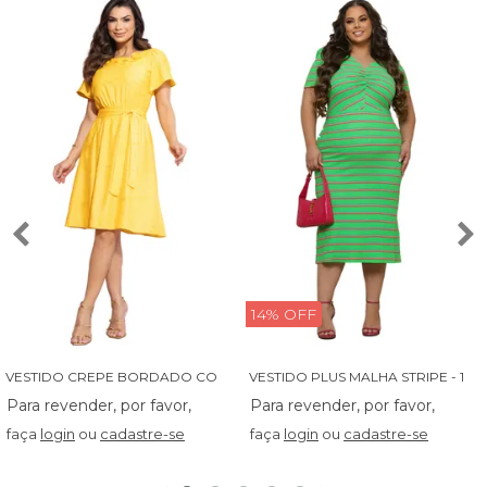
14% OFF
V
ESTIDO CREPE BORDADO COM BABADINHO - 14027
V
ESTIDO PLUS MALHA STRIPE - 13829
faça
login
ou
cadastre-se
faça
login
ou
cadastre-se