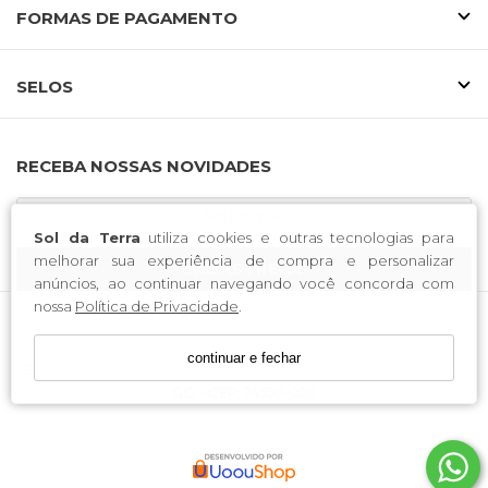
FORMAS DE PAGAMENTO
SELOS
RECEBA NOSSAS NOVIDADES
Sol da Terra
utiliza cookies e outras tecnologias para
melhorar sua experiência de compra e personalizar
CADASTRE-SE
anúncios, ao continuar navegando você concorda com
nossa
Política de Privacidade
.
Sol da Terra / CNPJ: 03.938.262/0001-90
continuar e fechar
Endereço: Av. Bernardo Sayao, nº 703, Centro Oeste, Goiânia -
GO - CEP: 74550-020