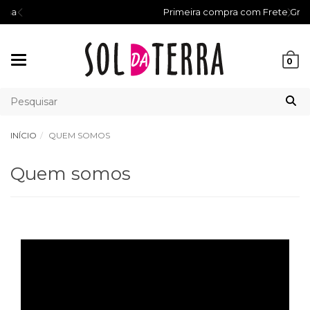
Primeira compra com Frete Grátis
Mudar
0
navegação
INÍCIO
QUEM SOMOS
Quem somos