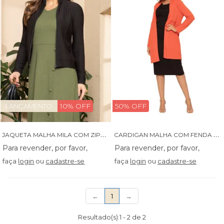
10% OFF
50% OFF
LANÇAMENTO
J
AQUETA MALHA MILA COM ZIPER E BOLSOS - 07029
C
ARDIGAN MALHA COM FENDA LATERAL
faça
login
ou
cadastre-se
faça
login
ou
cadastre-se
(current)
←
1
→
Resultado(s):
1
-
2
de
2