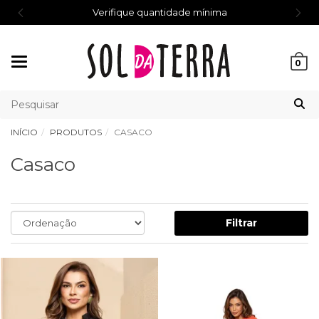
Verifique quantidade mínima
Mudar
0
navegação
INÍCIO
PRODUTOS
CASACO
Casaco
Filtrar