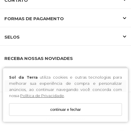
CONTATO
FORMAS DE PAGAMENTO
SELOS
RECEBA NOSSAS NOVIDADES
Sol da Terra
utiliza cookies e outras tecnologias para
melhorar sua experiência de compra e personalizar
CADASTRE-SE
anúncios, ao continuar navegando você concorda com
nossa
Política de Privacidade
.
Sol da Terra / CNPJ: 03.938.262/0001-90
continuar e fechar
Endereço: Av. Bernardo Sayao, nº 703, Centro Oeste, Goiânia -
GO - CEP: 74550-020