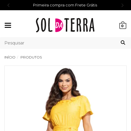
Primeira compra com Frete Grátis
Mudar
0
navegação
INÍCIO
PRODUTOS