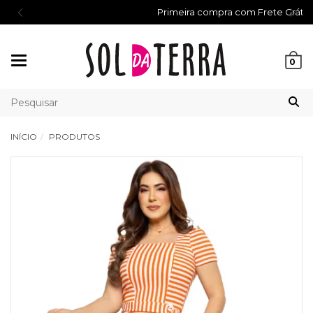
Primeira compra com Frete Grátis
Mudar
0
navegação
INÍCIO
PRODUTOS