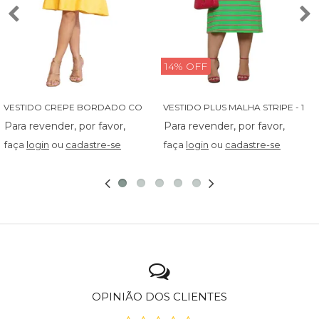
14% OFF
V
ESTIDO CREPE BORDADO COM BABADINHO - 14027
V
ESTIDO PLUS MALHA STRIPE - 13829
faça
login
ou
cadastre-se
faça
login
ou
cadastre-se
OPINIÃO DOS CLIENTES