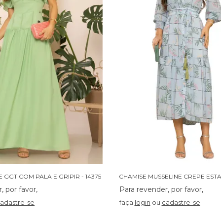
 GGT COM PALA E GRIPIR - 14375
adastre-se
faça
login
ou
cadastre-se