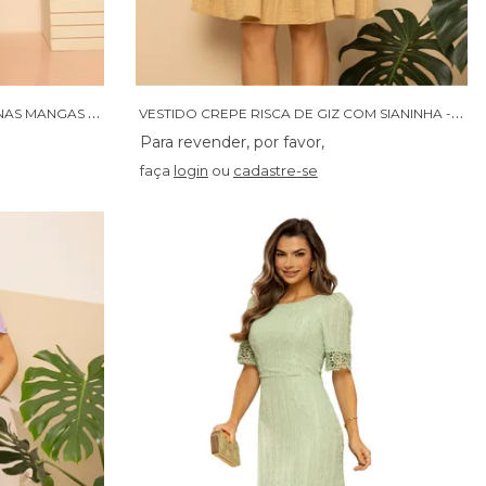
V
ESTIDO CROCHET COM GRIPIR NAS MANGAS - 14452
V
ESTIDO CREPE RISCA DE GIZ COM SIANINHA - 14442
faça
login
ou
cadastre-se