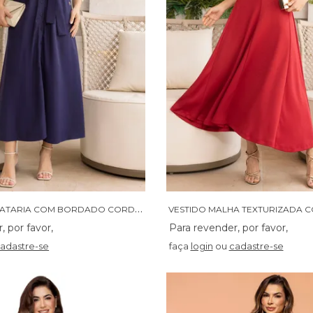
C
HAMISE ALFAIATARIA COM BORDADO CORDONE E BOLSOS - 14391
VESTIDO MALHA TEXTURIZADA 
adastre-se
faça
login
ou
cadastre-se