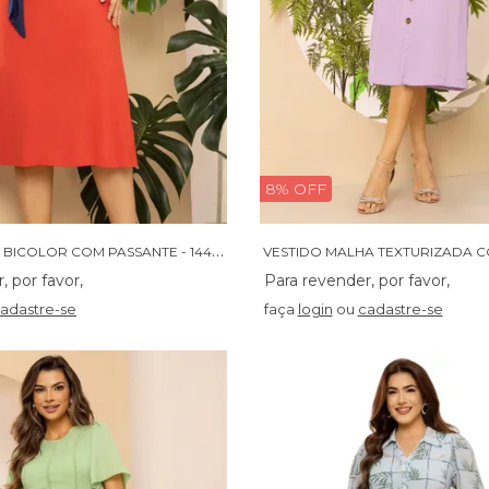
8% OFF
V
ESTIDO VISCO BICOLOR COM PASSANTE - 14424
adastre-se
faça
login
ou
cadastre-se