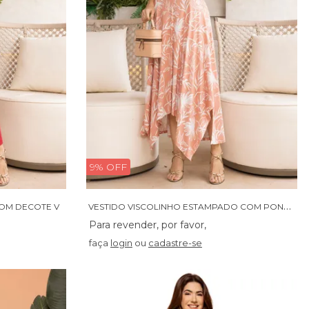
9% OFF
V
ESTIDO VISCOLINHO ESTAMPADO COM PONTAS ASSIMETRICAS
COM DECOTE V
faça
login
ou
cadastre-se