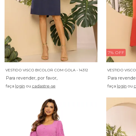
7% OFF
VESTIDO VISCO BICOLOR COM GOLA - 14312
faça
login
ou
cadastre-se
faça
login
ou
c