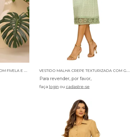
V
ESTIDO MALHA TEXTURIZADA COM FIVELA E BOTOES - 14430
V
ESTIDO MALHA CREPE TEXTURIZADA COM GRIPIR NAS MANGAS - 14380
faça
login
ou
cadastre-se