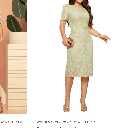
V
ESTIDO ALFAIATARIA COM MANGAS EM TELA BORDADA - 14438
VESTIDO TELA BORDADA - 14450