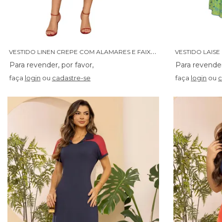
V
ESTIDO LINEN CREPE COM ALAMARES E FAIXA - 14371
faça
login
ou
cadastre-se
faça
login
ou
c