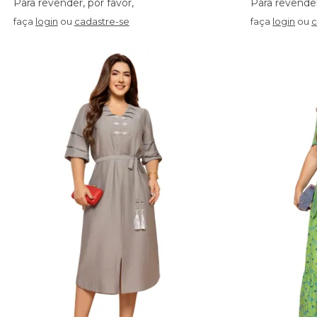
faça
login
ou
cadastre-se
faça
login
ou
c