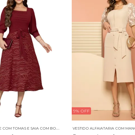
9% OFF
V
ESTIDO CREPE COM TOMAS E SAIA COM BORDADO