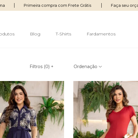
ima
Primeira compra com Frete Grátis
Faça seu or
odutos
Blog
T-Shirts
Fardamentos
Filtros (
0
)
+
Ordenação