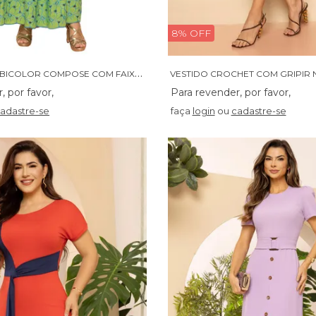
8% OFF
V
ESTIDO LAISE BICOLOR COMPOSE COM FAIXA - 14522
adastre-se
faça
login
ou
cadastre-se