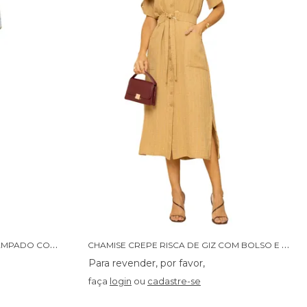
C
HAMISE MUSSELINE CREPE ESTAMPADO COM FAIXA - 14429
C
HAMISE CREPE RISCA DE GIZ COM BOLSO E FAIXA - 14418
faça
login
ou
cadastre-se