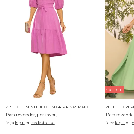
9% OFF
V
ESTIDO LINEN FLUID COM GRIPIR NAS MANGAS E FAIXA - 14364
VESTIDO CREPE
faça
login
ou
cadastre-se
faça
login
ou
c