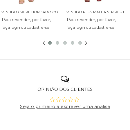
V
ESTIDO CREPE BORDADO COM BABADINHO - 14027
V
ESTIDO PLUS MALHA STRIPE - 13829
faça
login
ou
cadastre-se
faça
login
ou
cadastre-se
OPINIÃO DOS CLIENTES
Seja o primeiro a escrever uma análise