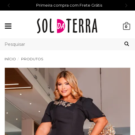
Primeira compra com Frete Grátis
Mudar
0
navegação
INÍCIO
PRODUTOS