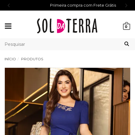
Primeira compra com Frete Grátis
Mudar
0
navegação
INÍCIO
PRODUTOS