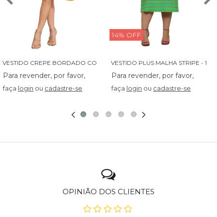
14% OFF
V
ESTIDO CREPE BORDADO COM BABADINHO - 14027
V
ESTIDO PLUS MALHA STRIPE - 13829
faça
login
ou
cadastre-se
faça
login
ou
cadastre-se
OPINIÃO DOS CLIENTES