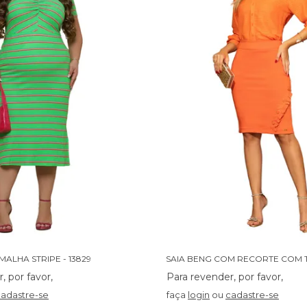
MALHA STRIPE - 13829
cadastre-se
faça
login
ou
cadastre-se