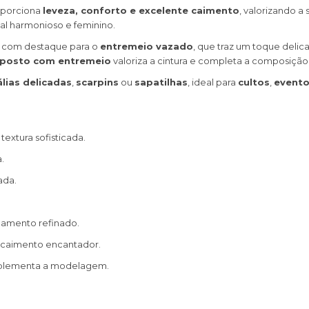
oporciona
leveza, conforto e excelente caimento
, valorizando a
al harmonioso e feminino.
, com destaque para o
entremeio vazado
, que traz um toque deli
eposto com entremeio
valoriza a cintura e completa a composiçã
lias delicadas
,
scarpins
ou
sapatilhas
, ideal para
cultos
,
evento
textura sofisticada.
.
ada.
bamento refinado.
caimento encantador.
mplementa a modelagem.