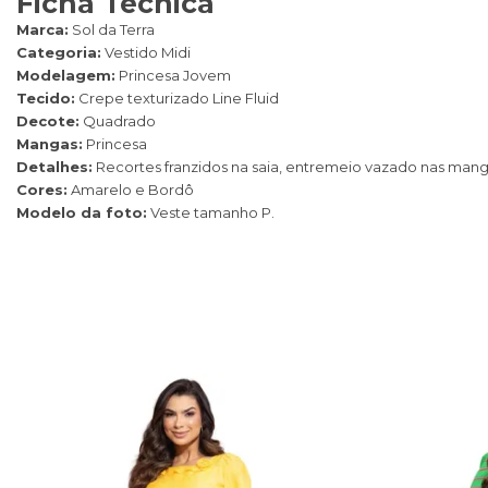
Ficha Técnica
Marca:
Sol da Terra
Categoria:
Vestido Midi
Modelagem:
Princesa Jovem
Tecido:
Crepe texturizado Line Fluid
Decote:
Quadrado
Mangas:
Princesa
Detalhes:
Recortes franzidos na saia, entremeio vazado nas man
Cores:
Amarelo e Bordô
Modelo da foto:
Veste tamanho P.