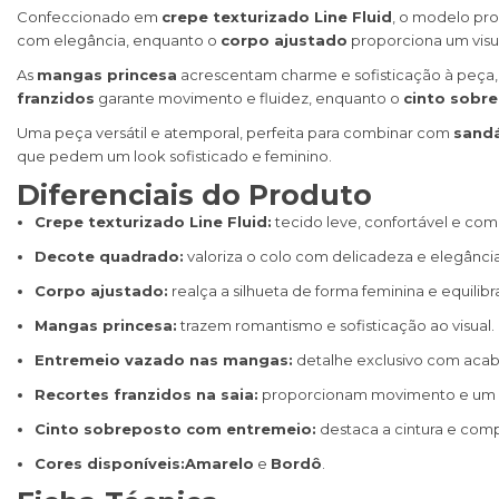
Confeccionado em
crepe texturizado Line Fluid
, o modelo pr
com elegância, enquanto o
corpo ajustado
proporciona um visu
As
mangas princesa
acrescentam charme e sofisticação à peça
franzidos
garante movimento e fluidez, enquanto o
cinto sobr
Uma peça versátil e atemporal, perfeita para combinar com
sandá
que pedem um look sofisticado e feminino.
Diferenciais do Produto
Crepe texturizado Line Fluid:
tecido leve, confortável e com 
Decote quadrado:
valoriza o colo com delicadeza e elegância
Corpo ajustado:
realça a silhueta de forma feminina e equilibr
Mangas princesa:
trazem romantismo e sofisticação ao visual.
Entremeio vazado nas mangas:
detalhe exclusivo com aca
Recortes franzidos na saia:
proporcionam movimento e um 
Cinto sobreposto com entremeio:
destaca a cintura e co
Cores disponíveis:
Amarelo
e
Bordô
.