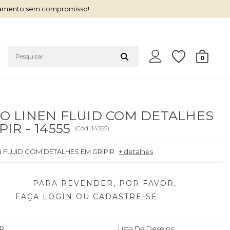
çamento sem compromisso!
0
O LINEN FLUID COM DETALHES
PIR - 14555
(
Cód.
14555
)
N FLUID COM DETALHES EM GRIPIR
+ detalhes
FAÇA
LOGIN
OU
CADASTRE-SE
R
Lista De Desejos