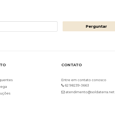
Perguntar
NTO
CONTATO
quentes
Entre em contato conosco
62 98239-3663
trega
atendimento@soldaterra.net
luções