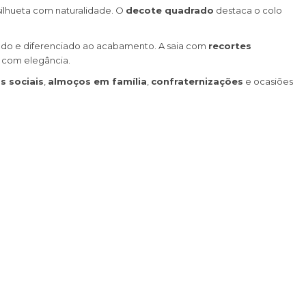
 silhueta com naturalidade. O
decote quadrado
destaca o colo
cado e diferenciado ao acabamento. A saia com
recortes
o com elegância.
s sociais
,
almoços em família
,
confraternizações
e ocasiões