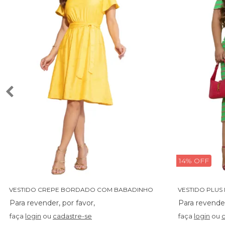
14% OFF
V
ESTIDO CREPE BORDADO COM BABADINHO - 14027
VESTIDO PLUS 
faça
login
ou
cadastre-se
faça
login
ou