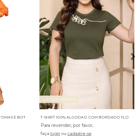
LANÇAMENTO
S
AIA BENG COM RECORTE COM TOMAS E BOTOES - 06094
T
-SHIRT 100% ALGODAO COM BORDADO FLORAL - 07021
faça
login
ou
cadastre-se