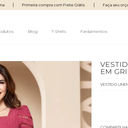
ima
Primeira compra com Frete Grátis
Faça seu or
odutos
Blog
T-Shirts
Fardamentos
VESTID
EM GRI
VESTIDO LINE
COMPARTILHA