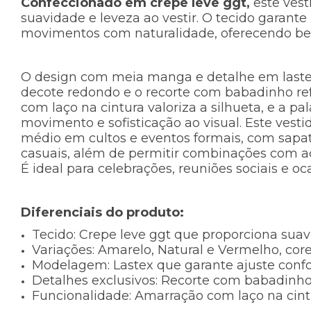
Confeccionado em crepe leve ggt
,
este vest
suavidade e leveza ao vestir. O tecido garan
movimentos com naturalidade, oferecendo bem
O design com meia manga e detalhe em lastex 
decote redondo e o recorte com babadinho ref
com laço na cintura valoriza a silhueta, e a p
movimento e sofisticação ao visual. Este vest
médio em cultos e eventos formais, com sapa
casuais, além de permitir combinações com ac
É ideal para celebrações, reuniões sociais e 
Diferenciais do produto:
Tecido:
Crepe leve ggt que proporciona suavi
Variações:
Amarelo, Natural e Vermelho, cores 
Modelagem:
Lastex que garante ajuste confo
Detalhes exclusivos:
Recorte com babadinho 
Funcionalidade:
Amarração com laço na cintur