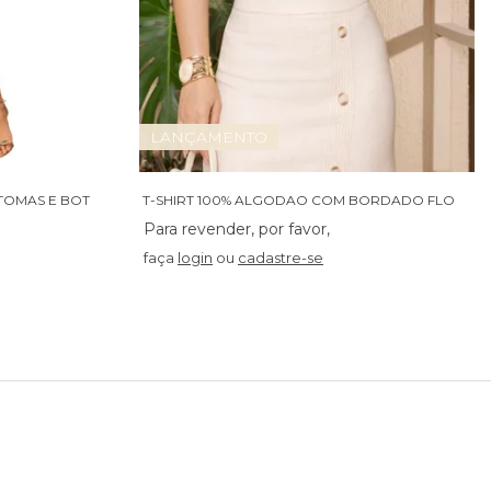
LANÇAMENTO
S
AIA BENG COM RECORTE COM TOMAS E BOTOES - 06094
T
-SHIRT 100% ALGODAO COM BORDADO FLORAL - 07021
faça
login
ou
cadastre-se