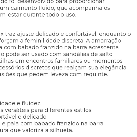
ido foi desenvolvido para proporcionar
te um caimento fluido, que acompanha os
-estar durante todo o uso.
traz ajuste delicado e confortável, enquanto o
orçam a feminilidade discreta. A amarração
ala com babado franzido na barra acrescenta
ido pode ser usado com sandálias de salto
tilhas em encontros familiares ou momentos
essórios discretos que realçam sua elegância.
ocasiões que pedem leveza com requinte.
dade e fluidez.
versáteis para diferentes estilos.
rtável e delicado.
e pala com babado franzido na barra.
a que valoriza a silhueta.