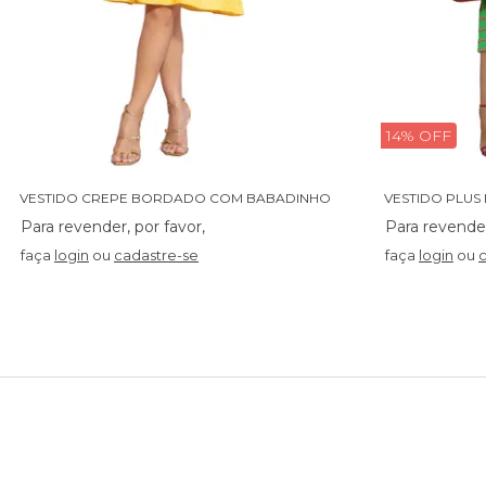
14% OFF
V
ESTIDO CREPE BORDADO COM BABADINHO - 14027
VESTIDO PLUS 
faça
login
ou
cadastre-se
faça
login
ou