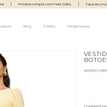
ima
Primeira compra com Frete Grátis
Faça seu or
odutos
Blog
T-Shirts
Fardamentos
VESTI
BOTOE
VESTIDO CRE
COMPARTILHA