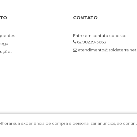
NTO
CONTATO
quentes
Entre em contato conosco
62 98239-3663
trega
atendimento@soldaterra.net
luções
melhorar sua experiência de compra e personalizar anúncios, ao cont