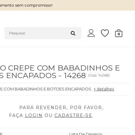
çamento sem compromisso!
0
DO CREPE COM BABADINHOS E
S ENCAPADOS - 14268
(
Cód.
14268
)
PE COM BABADINHOS E BOTOES ENCAPADOS
+ detalhes
FAÇA
LOGIN
OU
CADASTRE-SE
R
Lista De Desejos