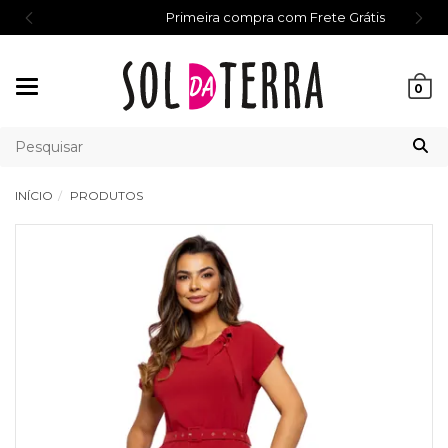
Primeira compra com Frete Grátis
Mudar
0
navegação
INÍCIO
PRODUTOS