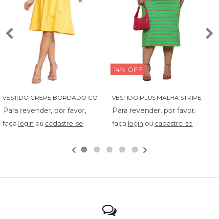
14% OFF
V
ESTIDO CREPE BORDADO COM BABADINHO - 14027
V
ESTIDO PLUS MALHA STRIPE - 13829
faça
login
ou
cadastre-se
faça
login
ou
cadastre-se