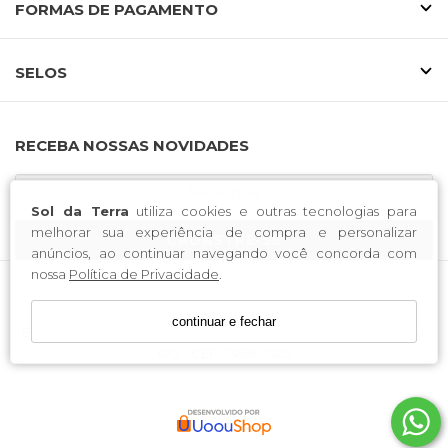
FORMAS DE PAGAMENTO
SELOS
RECEBA NOSSAS NOVIDADES
Sol da Terra
utiliza cookies e outras tecnologias para
melhorar sua experiência de compra e personalizar
CADASTRE-SE
anúncios, ao continuar navegando você concorda com
nossa
Política de Privacidade
.
Sol da Terra / CNPJ: 03.938.262/0001-90
continuar e fechar
Endereço: Av. Bernardo Sayao, nº 703, Centro Oeste, Goiânia -
GO - CEP: 74550-020