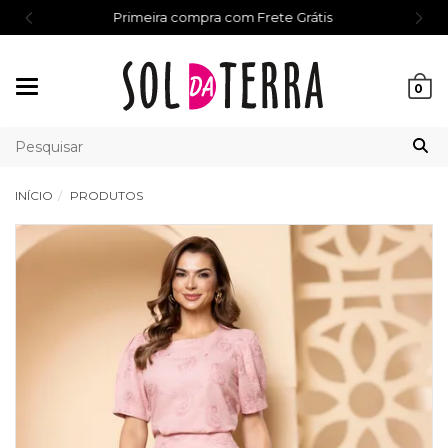
Primeira compra com Frete Grátis
Mudar
0
navegação
INÍCIO
PRODUTOS