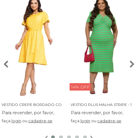
14% OFF
V
ESTIDO CREPE BORDADO COM BABADINHO - 14027
V
ESTIDO PLUS MALHA STRIPE - 13829
faça
login
ou
cadastre-se
faça
login
ou
cadastre-se