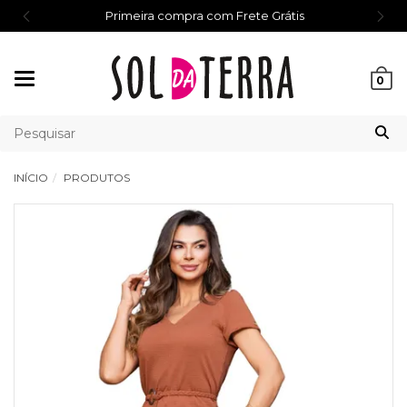
Primeira compra com Frete Grátis
Mudar
0
navegação
INÍCIO
PRODUTOS