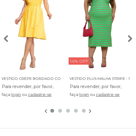
14% OFF
V
ESTIDO CREPE BORDADO COM BABADINHO - 14027
V
ESTIDO PLUS MALHA STRIPE - 13829
faça
login
ou
cadastre-se
faça
login
ou
cadastre-se