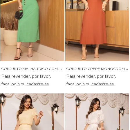
C
ONJUNTO MALHA TRICO COM LUREX E ASSIMETRIA - 04657
C
ONJUNTO CREPE MONOCROMATICO COM SAIA MID EVASE -04624
faça
login
ou
cadastre-se
faça
login
ou
cadastre-se