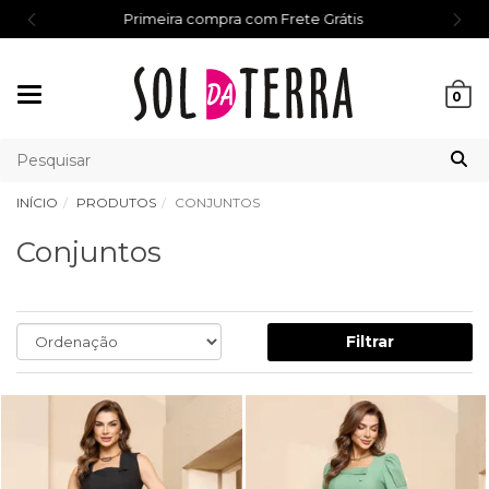
Primeira compra com Frete Grátis
Mudar
0
navegação
INÍCIO
PRODUTOS
CONJUNTOS
Conjuntos
Filtrar