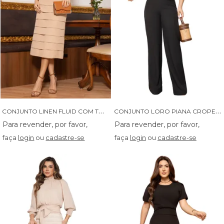
C
ONJUNTO LINEN FLUID COM TOMAS NA SAIA - 04653
C
ONJUNTO LORO PIANA CROPET E CALCA - 04648
faça
login
ou
cadastre-se
faça
login
ou
cadastre-se