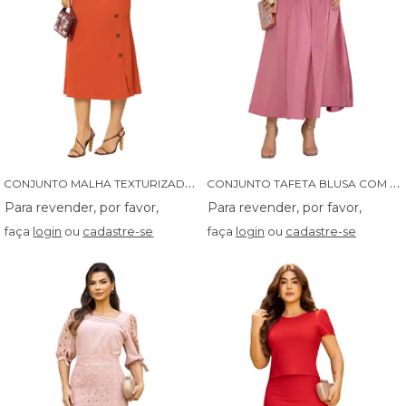
C
ONJUNTO MALHA TEXTURIZADA COM AMARRACAO E BOTOES LATERAIS - 04632
C
ONJUNTO TAFETA BLUSA COM GOLA E BOTOES E SAIA COM LAÇO - 04627
faça
login
ou
cadastre-se
faça
login
ou
cadastre-se