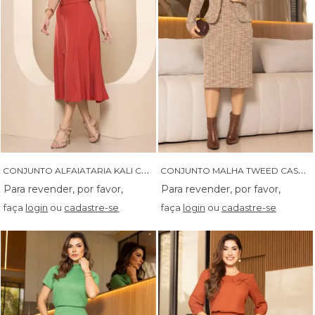
C
ONJUNTO ALFAIATARIA KALI COM GRIPIR NA BLUSA E SAIA MID - 04640
C
ONJUNTO MALHA TWEED CASACO E SAIA - 04643
faça
login
ou
cadastre-se
faça
login
ou
cadastre-se