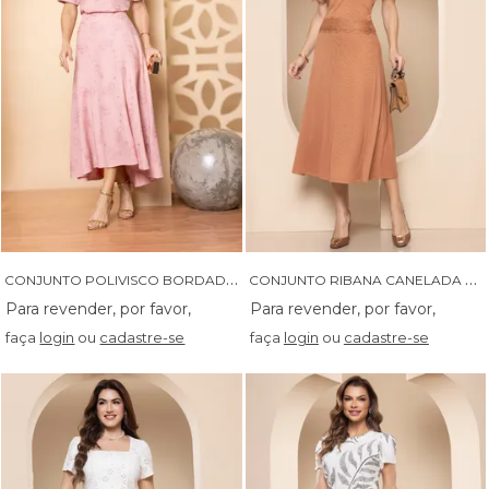
C
ONJUNTO POLIVISCO BORDADO COM SOBREPOSICAO NA SAIA - 04665
C
ONJUNTO RIBANA CANELADA COM DETALHES EM CHANTILLY NA BLUSA - 04660
faça
login
ou
cadastre-se
faça
login
ou
cadastre-se