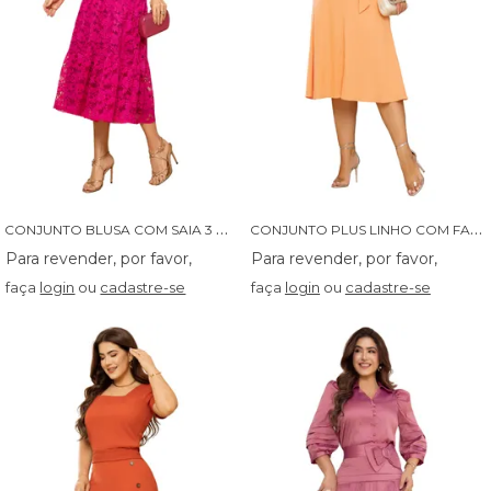
C
ONJUNTO BLUSA COM SAIA 3 MARIAS - 04622
C
ONJUNTO PLUS LINHO COM FAIXA NA SAIA - 04617
faça
login
ou
cadastre-se
faça
login
ou
cadastre-se