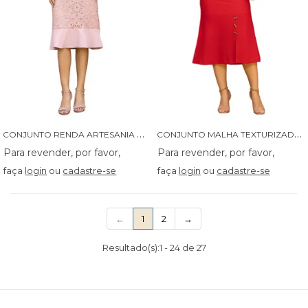
C
ONJUNTO RENDA ARTESANIA COM BLUSA EM CREPE COM DETALHES EM RENDA - 04626
C
ONJUNTO MALHA TEXTURIZADA COM RECORTE NA SAIA E BOTOES - 04614
faça
login
ou
cadastre-se
faça
login
ou
cadastre-se
(current)
←
1
2
→
Resultado(s):
1
-
24
de
27