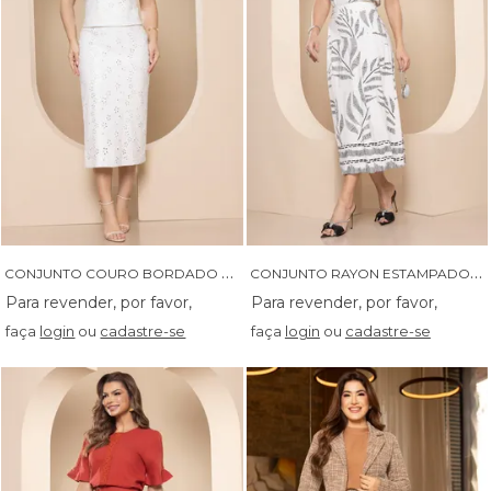
C
ONJUNTO COURO BORDADO COM SAIA SECRETARIA E CROPET - 04663
C
ONJUNTO RAYON ESTAMPADO COM BARRADO - 04656
faça
login
ou
cadastre-se
faça
login
ou
cadastre-se