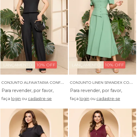
10% OFF
10% OFF
LANÇAMENTO
LANÇAMENTO
C
ONJUNTO ALFAIATARIA CONFORT CROPET E CALCA - 04661
C
ONJUNTO LINEN SPANDEX COM ASSIMETRIA E BOTOES ENCAPADOS - 04651
faça
login
ou
cadastre-se
faça
login
ou
cadastre-se