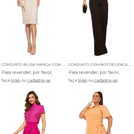
C
ONJUNTO BLUSA MANGA COM LASTEX E SAIA MALHA COM BABADINHOS
C
ONJUNTO COM BOTOES ENCAPADOS NA BLUSA E CALCA - 04625
faça
login
ou
cadastre-se
faça
login
ou
cadastre-se