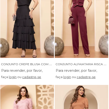
C
ONJUNTO CREPE BLUSA COM TOMAS E SAIA COM BABADOS - 04662
C
ONJUNTO ALFAIATARIA RISCA DE GIZ COLETE E CALCA - 04668
faça
login
ou
cadastre-se
faça
login
ou
cadastre-se