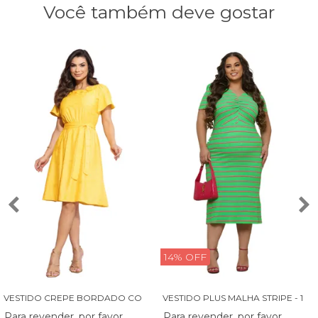
Você também deve gostar
14% OFF
V
ESTIDO CREPE BORDADO COM BABADINHO - 14027
V
ESTIDO PLUS MALHA STRIPE - 13829