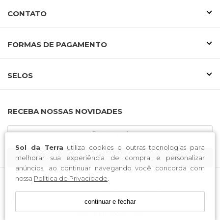
CONTATO
FORMAS DE PAGAMENTO
SELOS
RECEBA NOSSAS NOVIDADES
Sol da Terra
utiliza cookies e outras tecnologias para
CADASTRE-SE
melhorar sua experiência de compra e personalizar
anúncios, ao continuar navegando você concorda com
nossa
Política de Privacidade
.
Sol da Terra / CNPJ: 03.938.262/0001-90
continuar e fechar
Endereço: Av. Bernardo Sayao, nº 703, Centro Oeste, Goiânia -
GO - CEP: 74550-020