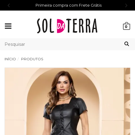
Primeira compra com Frete Grátis
Mudar
0
navegação
INÍCIO
PRODUTOS