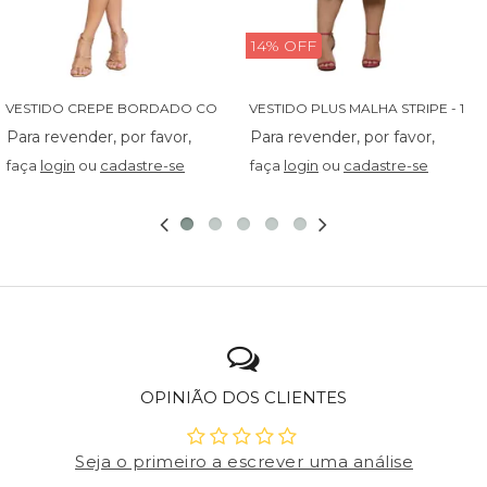
14% OFF
V
ESTIDO CREPE BORDADO COM BABADINHO - 14027
V
ESTIDO PLUS MALHA STRIPE - 13829
faça
login
ou
cadastre-se
faça
login
ou
cadastre-se
OPINIÃO DOS CLIENTES
Seja o primeiro a escrever uma análise