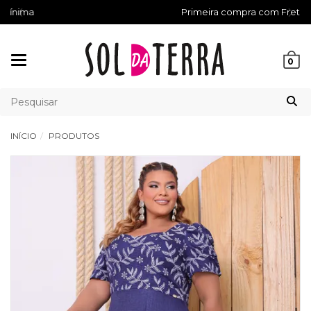
Primeira compra com Frete Grátis
Mudar
0
navegação
INÍCIO
PRODUTOS