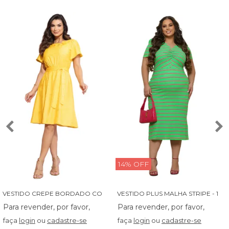
14% OFF
V
ESTIDO CREPE BORDADO COM BABADINHO - 14027
V
ESTIDO PLUS MALHA STRIPE - 13829
faça
login
ou
cadastre-se
faça
login
ou
cadastre-se