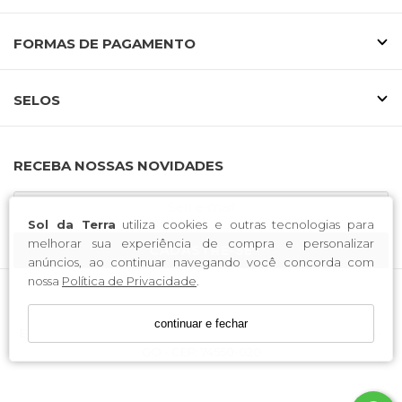
FORMAS DE PAGAMENTO
SELOS
RECEBA NOSSAS NOVIDADES
Sol da Terra
utiliza cookies e outras tecnologias para
melhorar sua experiência de compra e personalizar
CADASTRE-SE
anúncios, ao continuar navegando você concorda com
nossa
Política de Privacidade
.
Sol da Terra / CNPJ: 03.938.262/0001-90
continuar e fechar
Endereço: Av. Bernardo Sayao, nº 703, Centro Oeste, Goiânia -
GO - CEP: 74550-020