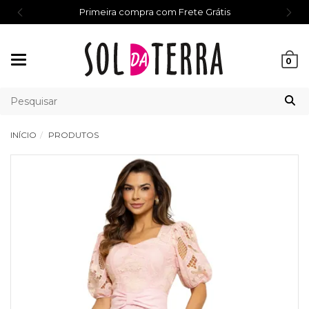
Primeira compra com Frete Grátis
Mudar
0
navegação
INÍCIO
PRODUTOS