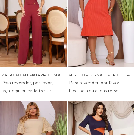
M
ACACAO ALFAIATARIA COM ASSIMETRIA E BOTOES - 76101
V
ESTIDO PLUS MALHA TRICO - 14547
faça
login
ou
cadastre-se
faça
login
ou
cadastre-se