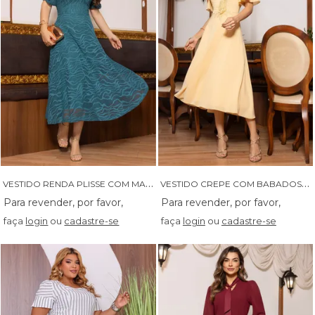
V
ESTIDO RENDA PLISSE COM MANGA 3/4 - 14529
V
ESTIDO CREPE COM BABADOS NA MANGA E APLICACAO EM GRIPIR - 14491
faça
login
ou
cadastre-se
faça
login
ou
cadastre-se