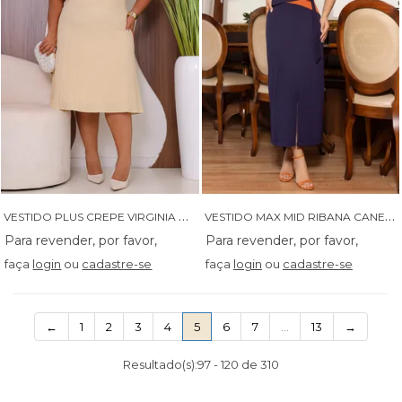
V
ESTIDO PLUS CREPE VIRGINIA COM DETALHE EM RENDA - 14446
V
ESTIDO MAX MID RIBANA CANELADA BICOLOR - 14497
faça
login
ou
cadastre-se
faça
login
ou
cadastre-se
(current)
←
1
2
3
4
5
6
7
…
13
→
Resultado(s):
97
-
120
de
310