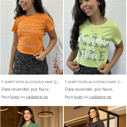
T
-SHIRT 100% ALGODAO MAE QUE ORA FAMILIA QUE FLORESCE - 05906
T
-SHIRT 100% ALGODAO MAE GUIADA POR DEUS - 05907
faça
login
ou
cadastre-se
faça
login
ou
cadastre-se