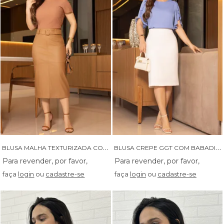
B
LUSA MALHA TEXTURIZADA COM GOLA ALTA - 05877
B
LUSA CREPE GGT COM BABADINHO NAS MANGAS - 05873
faça
login
ou
cadastre-se
faça
login
ou
cadastre-se