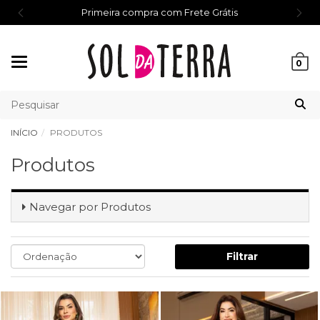
Primeira compra com Frete Grátis
Mudar
0
navegação
INÍCIO
PRODUTOS
Produtos
Navegar por
Produtos
Filtrar