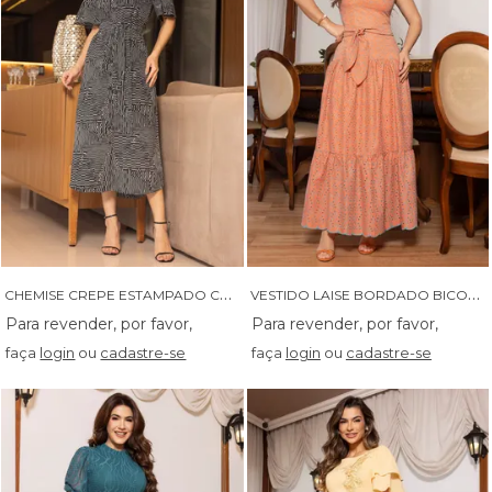
C
HEMISE CREPE ESTAMPADO COM GOLA E FAIXA - 14525
V
ESTIDO LAISE BORDADO BICOLOR DE ALCA COM FAIXA - 14527
faça
login
ou
cadastre-se
faça
login
ou
cadastre-se