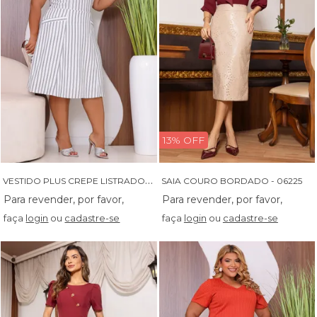
13% OFF
V
ESTIDO PLUS CREPE LISTRADO - 14550
SAIA COURO BORDADO - 06225
faça
login
ou
cadastre-se
faça
login
ou
cadastre-se