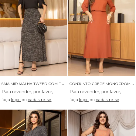
S
AIA MID MALHA TWEED COM FENDA LATERAL - 06229
C
ONJUNTO CREPE MONOCROMATICO COM SAIA MID EVASE -04624
faça
login
ou
cadastre-se
faça
login
ou
cadastre-se