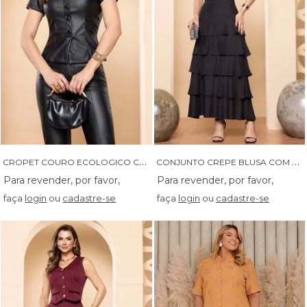
C
ROPET COURO ECOLOGICO COM BOTOES - 05878
C
ONJUNTO CREPE BLUSA COM TOMAS E SAIA COM BABADOS - 04662
faça
login
ou
cadastre-se
faça
login
ou
cadastre-se