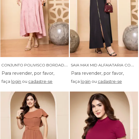
C
ONJUNTO POLIVISCO BORDADO COM SOBREPOSICAO NA SAIA - 04665
S
AIA MAX MID ALFAIATARIA COM FENDA LATERAL - 06212
faça
login
ou
cadastre-se
faça
login
ou
cadastre-se