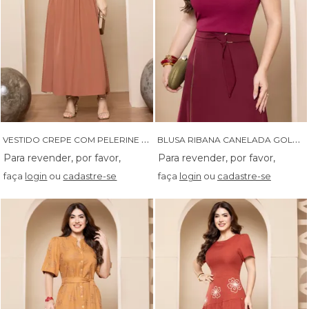
V
ESTIDO CREPE COM PELERINE COM DETALHES EM VIVO E SAIA FRANZIDA - 14367
B
LUSA RIBANA CANELADA GOLA ALTA - 05009
faça
login
ou
cadastre-se
faça
login
ou
cadastre-se