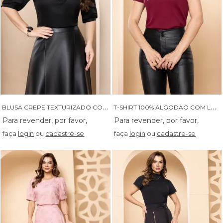
B
LUSA CREPE TEXTURIZADO COM MANGA DE TOMAS DETALHES EM RENDA E TRANCA NO DECOTE - 05894
T
-SHIRT 100% ALGODAO COM LACOS EM DEGRADE - 05908
faça
login
ou
cadastre-se
faça
login
ou
cadastre-se