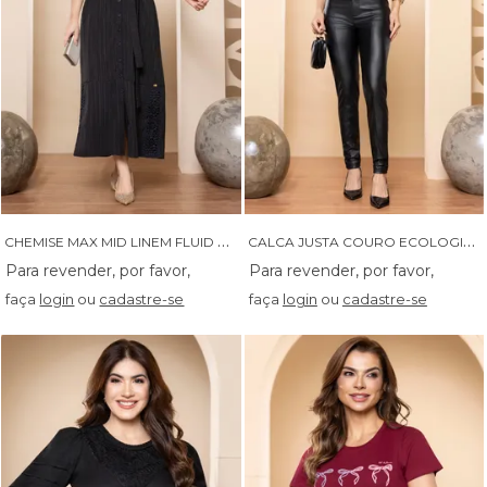
C
HEMISE MAX MID LINEM FLUID COM GRIPIR - 14482
C
ALCA JUSTA COURO ECOLOGICO - 05934
faça
login
ou
cadastre-se
faça
login
ou
cadastre-se