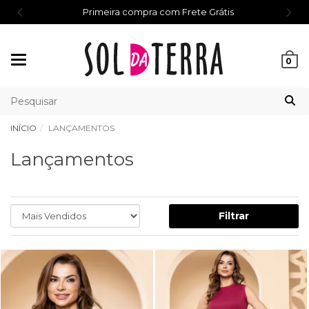
Primeira compra com Frete Grátis
Mudar
0
navegação
INÍCIO
LANÇAMENTOS
Lançamentos
Filtrar