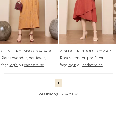
C
HEMISE POLIVISCO BORDADO COM FAIXA - 14588
V
ESTIDO LINEN DOLCE COM ASSIMETRIA E BORDADO NA PALA - 14526
faça
login
ou
cadastre-se
faça
login
ou
cadastre-se
(current)
←
1
→
Resultado(s):
1
-
24
de
24