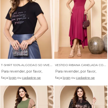
T
-SHIRT 100% ALGODAO SO VIVE O PROPOSITO QUEM SUPORTA O PROCESSO - 05879
V
ESTIDO RIBANA CANELADA COM ASSIMETRIA - 14503
faça
login
ou
cadastre-se
faça
login
ou
cadastre-se