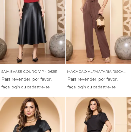
M
ACACAO ALFAIATARIA RISCA DE GIZ ALÇA COM FAIXA - 76098
SAIA EVASE COURO VIP - 06251
faça
login
ou
cadastre-se
faça
login
ou
cadastre-se