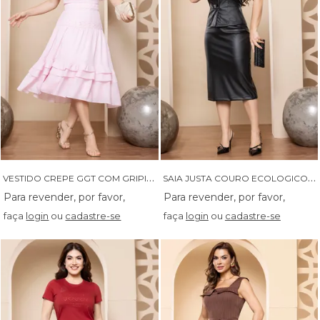
V
ESTIDO CREPE GGT COM GRIPIR E FAIXA - 14292
S
AIA JUSTA COURO ECOLOGICO - 06234
faça
login
ou
cadastre-se
faça
login
ou
cadastre-se