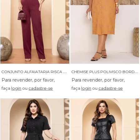
C
ONJUNTO ALFAIATARIA RISCA DE GIZ COLETE E CALCA - 04668
C
HEMISE PLUS POLIVISCO BORDADO - 14600
faça
login
ou
cadastre-se
faça
login
ou
cadastre-se