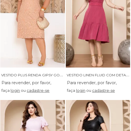
V
ESTIDO PLUS RENDA GIPSY GOLA V COM MANGA EVASE - 14575
V
ESTIDO LINEN FLUID COM DETALHES EM GRIPIR - 14555
faça
login
ou
cadastre-se
faça
login
ou
cadastre-se