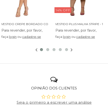
14% OFF
V
ESTIDO CREPE BORDADO COM BABADINHO - 14027
V
ESTIDO PLUS MALHA STRIPE - 13829
faça
login
ou
cadastre-se
faça
login
ou
cadastre-se
OPINIÃO DOS CLIENTES
Seja o primeiro a escrever uma análise