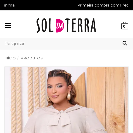
Primeira compra com Frete Grátis
Mudar
0
navegação
INÍCIO
PRODUTOS